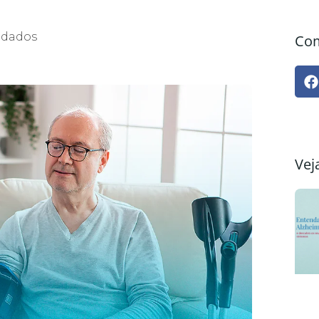
idados
Com
Vej