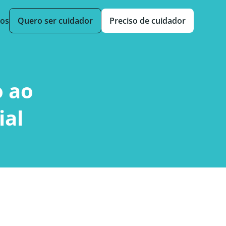
sos
Quero ser cuidador
Preciso de cuidador
 ao
ial